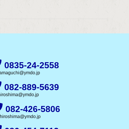
0835-24-2558
amaguchi@ymdo.jp
082-889-5639
hiroshima@ymdo.jp
082-426-5806
.hiroshima@ymdo.jp