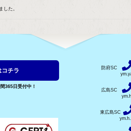
ました。
防府SC
はコチラ
ym.y
時間365日受付中！
広島SC
ym.
東広島SC
ym.h